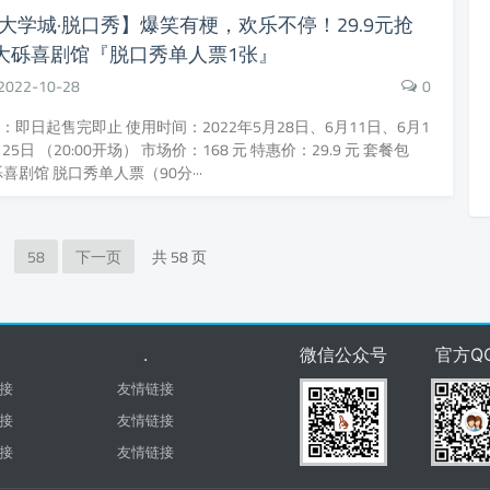
大学城·脱口秀】爆笑有梗，欢乐不停！29.9元抢
元大砾喜剧馆『脱口秀单人票1张』
2022-10-28
0
：即日起售完即止 使用时间：2022年5月28日、6月11日、6月1
25日 （20:00开场） 市场价：168 元 特惠价：29.9 元 套餐包
喜剧馆 脱口秀单人票（90分···
58
下一页
共 58 页
.
微信公众号
官方Q
接
友情链接
接
友情链接
接
友情链接