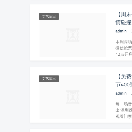
【周末
文艺演出
情碰撞
admin
本周两场
微信抢票
12点开启
【免费
文艺演出
节40
admin
每一场音
出 深圳
观看门票