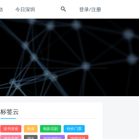
动
今日深圳
登录/注册
标签云
读书讲座
街道
电影话剧
特价门票
演出文娱
演出
深圳演唱会
深圳活动