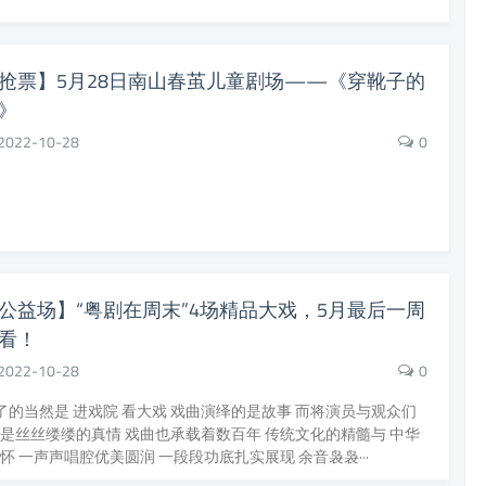
抢票】5月28日南山春茧儿童剧场——《穿靴子的
》
2022-10-28
0
公益场】“粤剧在周末”4场精品大戏，5月最后一周
看！
2022-10-28
0
了的当然是 进戏院 看大戏 戏曲演绎的是故事 而将演员与观众们
是丝丝缕缕的真情 戏曲也承载着数百年 传统文化的精髓与 中华
怀 一声声唱腔优美圆润 一段段功底扎实展现 余音袅袅···