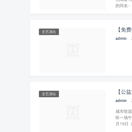
的同名···
【免费
文艺演出
admin
【公益
文艺演出
admin
城市喧嚣
听一场午
月19日（