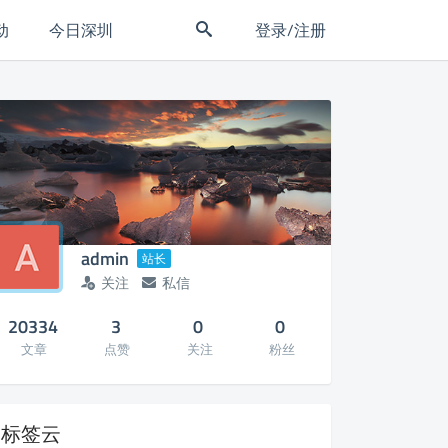
动
今日深圳
登录/注册
admin
站长
关注
私信
20334
3
0
0
文章
点赞
关注
粉丝
标签云