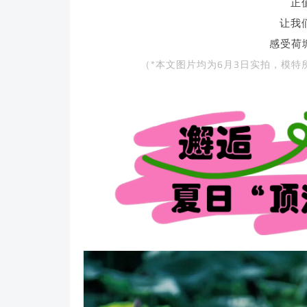
正
让我
感受荷
（*本文图片均为6月3日实拍，模