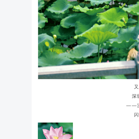
又
深
——
闪