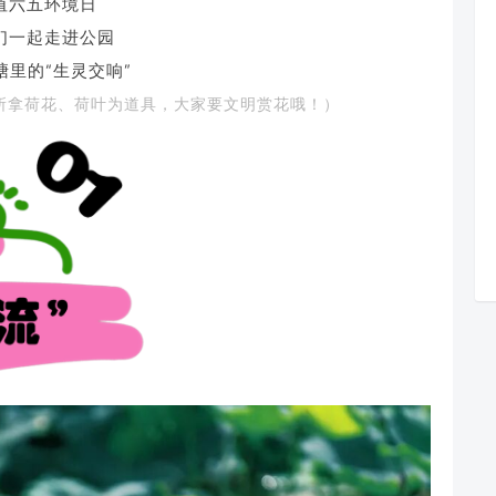
值六五环境日
们一起走进公园
塘里的“生灵交响”
特所拿荷花、荷叶为道具，大家要文明赏花哦！）