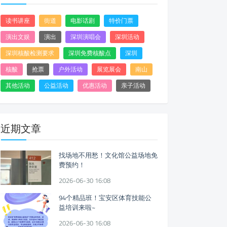
读书讲座
街道
电影话剧
特价门票
演出文娱
演出
深圳演唱会
深圳活动
深圳核酸检测要求
深圳免费核酸点
深圳
核酸
抢票
户外活动
展览展会
南山
其他活动
公益活动
优惠活动
亲子活动
近期文章
找场地不用愁！文化馆公益场地免
费预约！
2026-06-30 16:08
94个精品班！宝安区体育技能公
益培训来啦~
2026-06-30 16:08