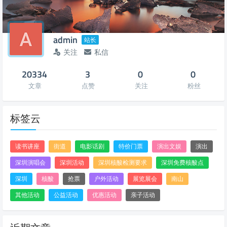
admin
站长
关注
私信
20334
3
0
0
文章
点赞
关注
粉丝
标签云
读书讲座
街道
电影话剧
特价门票
演出文娱
演出
深圳演唱会
深圳活动
深圳核酸检测要求
深圳免费核酸点
深圳
核酸
抢票
户外活动
展览展会
南山
其他活动
公益活动
优惠活动
亲子活动