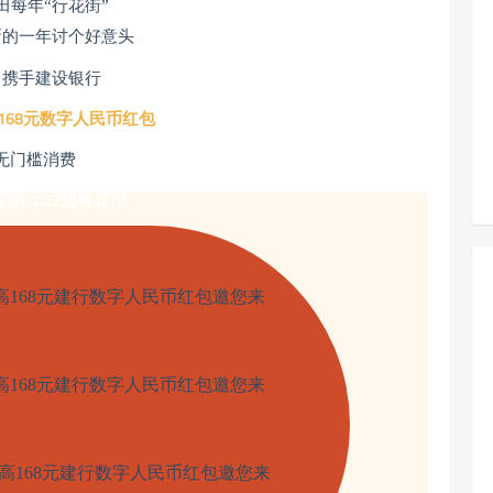
田每年“行花街”
新的一年讨个好意头
田携手建设银行
168元数字人民币红包
无门槛消费
圳2022迎春花市