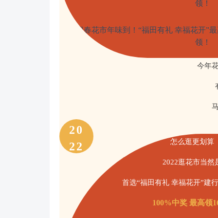
今年
20
怎么逛更划算
22
2022逛花市当然
首选“福田有礼 幸福花开”建
100%中奖 最高领1