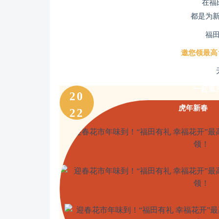
在福
都是为
福
邀您领最高
一起逛深
20
虎年新春
22