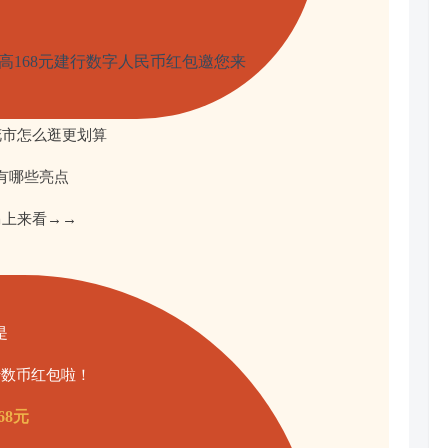
花市怎么逛更划算
有哪些亮点
马上来看→→
是
行数币红包啦！
68元