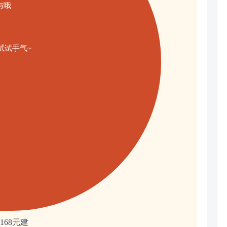
与哦
试试手气~