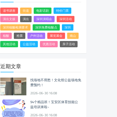
读书讲座
街道
电影话剧
特价门票
演出文娱
演出
深圳演唱会
深圳活动
深圳核酸检测要求
深圳免费核酸点
深圳
核酸
抢票
户外活动
展览展会
南山
其他活动
公益活动
优惠活动
亲子活动
近期文章
找场地不用愁！文化馆公益场地免
费预约！
2026-06-30 16:08
94个精品班！宝安区体育技能公
益培训来啦~
2026-06-30 16:08