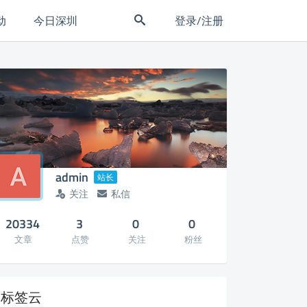
动
今日深圳
登录/注册
admin
站长
关注
私信
20334
3
0
0
文章
点赞
关注
粉丝
标签云