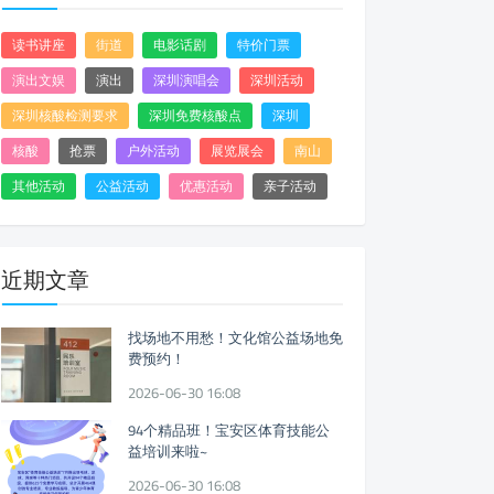
读书讲座
街道
电影话剧
特价门票
演出文娱
演出
深圳演唱会
深圳活动
深圳核酸检测要求
深圳免费核酸点
深圳
核酸
抢票
户外活动
展览展会
南山
其他活动
公益活动
优惠活动
亲子活动
近期文章
找场地不用愁！文化馆公益场地免
费预约！
2026-06-30 16:08
94个精品班！宝安区体育技能公
益培训来啦~
2026-06-30 16:08