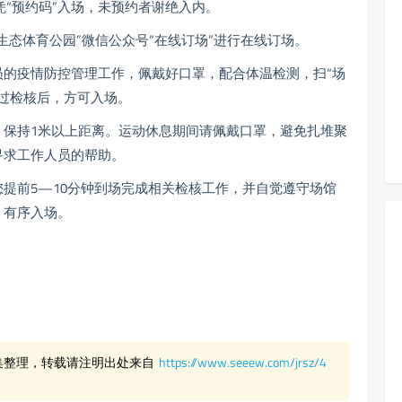
凭“预约码”入场，未预约者谢绝入内。
态体育公园”微信公众号“在线订场”进行在线订场。
疫情防控管理工作，佩戴好口罩，配合体温检测，扫“场
通过检核后，方可入场。
持1米以上距离。运动休息期间请佩戴口罩，避免扎堆聚
寻求工作人员的帮助。
前5—10分钟到场完成相关检核工作，并自觉遵守场馆
，有序入场。
集整理，转载请注明出处来自
https://www.seeew.com/jrsz/4