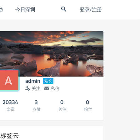
动
今日深圳
登录/注册
admin
站长
关注
私信
20334
3
0
0
文章
点赞
关注
粉丝
标签云