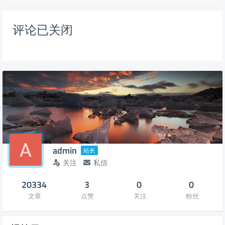
评论已关闭
admin
站长
关注
私信
20334
3
0
0
文章
点赞
关注
粉丝