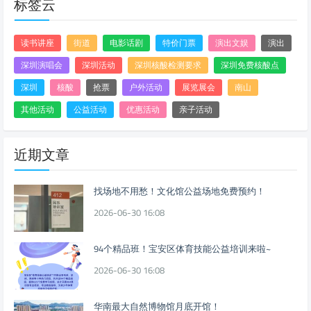
标签云
读书讲座
街道
电影话剧
特价门票
演出文娱
演出
深圳演唱会
深圳活动
深圳核酸检测要求
深圳免费核酸点
深圳
核酸
抢票
户外活动
展览展会
南山
其他活动
公益活动
优惠活动
亲子活动
近期文章
找场地不用愁！文化馆公益场地免费预约！
2026-06-30 16:08
94个精品班！宝安区体育技能公益培训来啦~
2026-06-30 16:08
华南最大自然博物馆月底开馆！