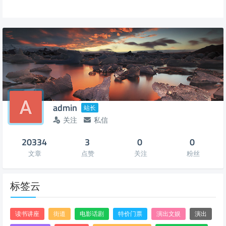
admin
站长
关注
私信
20334
3
0
0
文章
点赞
关注
粉丝
标签云
读书讲座
街道
电影话剧
特价门票
演出文娱
演出