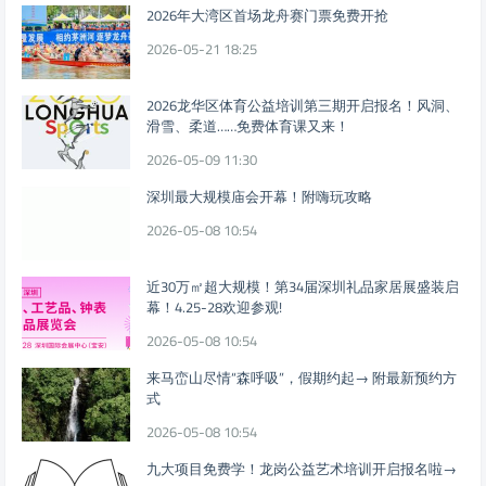
2026年大湾区首场龙舟赛门票免费开抢
2026-05-21 18:25
2026龙华区体育公益培训第三期开启报名！风洞、
滑雪、柔道……免费体育课又来！
2026-05-09 11:30
深圳最大规模庙会开幕！附嗨玩攻略
2026-05-08 10:54
近30万㎡超大规模！第34届深圳礼品家居展盛装启
幕！4.25-28欢迎参观!
2026-05-08 10:54
来马峦山尽情“森呼吸”，假期约起→ 附最新预约方
式
2026-05-08 10:54
九大项目免费学！龙岗公益艺术培训开启报名啦→