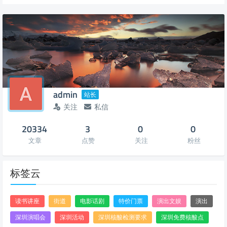
admin
站长
关注
私信
20334
3
0
0
文章
点赞
关注
粉丝
标签云
读书讲座
街道
电影话剧
特价门票
演出文娱
演出
深圳演唱会
深圳活动
深圳核酸检测要求
深圳免费核酸点