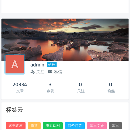
admin
站长
关注
私信
20334
3
0
0
文章
点赞
关注
粉丝
标签云
读书讲座
街道
电影话剧
特价门票
演出文娱
演出