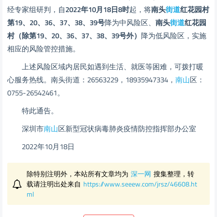
经专家组研判，自
2022年10月18日8时
起，将
南头
街道
红花园村
第19、20、36、37、38、39号
降为中风险区、
南头
街道
红花园
村（除第19、20、36、37、38、39号外）
降为低风险区，实施
相应的风险管控措施。
上述风险区域内居民如遇到生活、就医等困难，可拨打暖
心服务热线。南头街道：26563229，18935947334，
南山
区：
0755-26542461。
特此通告。
深圳市
南山
区新型冠状病毒肺炎疫情防控指挥部办公室
2022年10月18日
除特别注明外，本站所有文章均为
深一网
搜集整理，转
载请注明出处来自
https://www.seeew.com/jrsz/46608.ht
ml