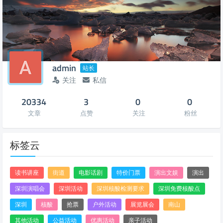
admin
站长
关注
私信
20334
3
0
0
文章
点赞
关注
粉丝
标签云
读书讲座
街道
电影话剧
特价门票
演出文娱
演出
深圳演唱会
深圳活动
深圳核酸检测要求
深圳免费核酸点
深圳
核酸
抢票
户外活动
展览展会
南山
其他活动
公益活动
优惠活动
亲子活动