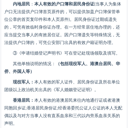
内地居民
：
本人有效的户口簿和居民身份证
(当事人为集体
户口无法提供户口簿首页原件的，可以提供加盖户口簿保管单
位公章的首页复印件和本人页原件)。居民身份证过期或遗失
的，可凭有效临时身份证办理。在一方经常居住地办理的，还
应当提交当事人的有效居住证。因户口簿遗失等特殊情况，无
法提供户口簿的，可凭公安部门出具的有效户籍证明办理。
③《申请结婚登记声明书》可在登记处现场领取及填写。
其他单独说明的情况：
（包括现役军人、港澳台居民、华
侨、外国人等）
现役军人：
本人有效的军人证件、居民身份证及所在单位
团级以上政治机关出具的《军人婚姻登记证明》。
香港居民：
本人有效的港澳居民来往内地通行证或者港澳
同胞回乡证;香港居民身份证;经香港委托公证人公证的本人无配
偶以及与对方当事人没有直系血亲和三代以内旁系血亲关系的
声明。