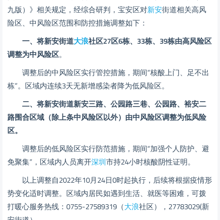
九版）》相关规定，经综合研判，宝安区对
新安
街道相关高风
险区、中风险区范围和防控措施调整如下：
一、将
新安街道
大浪
社区
27区6栋、33栋、39栋由高风险区
调整为中风险区
。
调整后的中风险区实行管控措施，期间“核酸上门、足不出
栋”。区域内连续3天无新增感染者降为低风险区。
二、将新安街道新安三路、公园路三巷、公园路、裕安二
路围合区域（除上条中风险区以外）由中风险区调整为低风险
区。
调整后的低风险区实行防范措施，期间“加强个人防护、避
免聚集”，区域内人员离开
深圳
市持24小时核酸阴性证明。
以上调整自2022年10月24日0时起执行，后续将根据疫情形
势变化适时调整。区域内居民如遇到生活、就医等困难，可拨
打暖心服务热线：0755-27589319（
大浪
社区），27783029(新
安街道）。