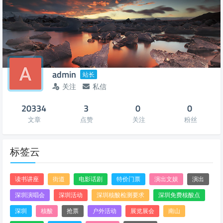
admin
站长
关注
私信
20334
3
0
0
文章
点赞
关注
粉丝
标签云
读书讲座
街道
电影话剧
特价门票
演出文娱
演出
深圳演唱会
深圳活动
深圳核酸检测要求
深圳免费核酸点
深圳
核酸
抢票
户外活动
展览展会
南山