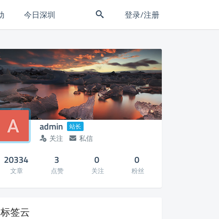
动
今日深圳
登录/注册
admin
站长
关注
私信
20334
3
0
0
文章
点赞
关注
粉丝
标签云