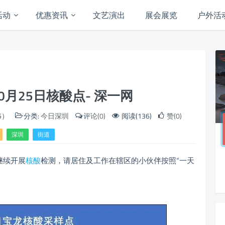
活动
优惠资讯
文艺演出
展会展览
户外活
月25日核酸点- 深一网
5）
分类:
今日深圳
评论(0)
阅读(136)
赞(0)
深圳
街道
继续开展
核酸
检测，请居住及工作在辖区的小伙伴按照“一天