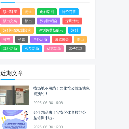
读书讲座
街道
电影话剧
特价门票
演出文娱
演出
深圳演唱会
深圳活动
深圳核酸检测要求
深圳免费核酸点
深圳
核酸
抢票
户外活动
展览展会
南山
其他活动
公益活动
优惠活动
亲子活动
近期文章
找场地不用愁！文化馆公益场地免
费预约！
2026-06-30 16:08
94个精品班！宝安区体育技能公
益培训来啦~
2026-06-30 16:08