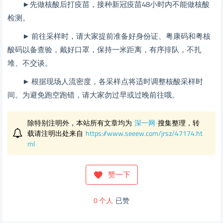
►先做核酸后打疫苗，接种新冠疫苗48小时内不能做核酸
检测。
► 前往采样时，请大家提前准备好身份证、粤康码和粤核
酸码以备查验，戴好口罩，保持一米距离，有序排队，不扎
堆、不交谈。
► 根据现场人流密度，各采样点将适时调整核酸采样时
间。为避免跑空跑错，请大家勿过早或过晚前往哦。
除特别注明外，本站所有文章均为
深一网
搜集整理，转
载请注明出处来自
https://www.seeew.com/jrsz/47174.ht
ml
赞一下
0
个人
已赞