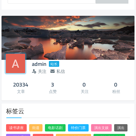
admin
站长
关注
私信
20334
3
0
0
文章
点赞
关注
粉丝
标签云
读书讲座
街道
电影话剧
特价门票
演出文娱
演出