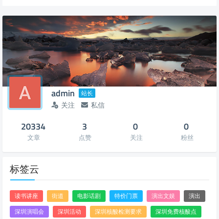
admin
站长
关注
私信
20334
3
0
0
文章
点赞
关注
粉丝
标签云
读书讲座
街道
电影话剧
特价门票
演出文娱
演出
深圳演唱会
深圳活动
深圳核酸检测要求
深圳免费核酸点