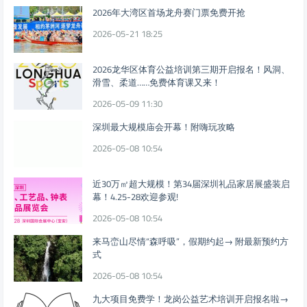
2026年大湾区首场龙舟赛门票免费开抢
2026-05-21 18:25
2026龙华区体育公益培训第三期开启报名！风洞、
滑雪、柔道……免费体育课又来！
2026-05-09 11:30
深圳最大规模庙会开幕！附嗨玩攻略
2026-05-08 10:54
近30万㎡超大规模！第34届深圳礼品家居展盛装启
幕！4.25-28欢迎参观!
2026-05-08 10:54
来马峦山尽情“森呼吸”，假期约起→ 附最新预约方
式
2026-05-08 10:54
九大项目免费学！龙岗公益艺术培训开启报名啦→