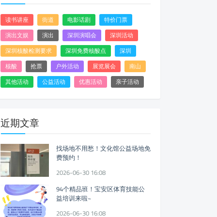
读书讲座
街道
电影话剧
特价门票
演出文娱
演出
深圳演唱会
深圳活动
深圳核酸检测要求
深圳免费核酸点
深圳
核酸
抢票
户外活动
展览展会
南山
其他活动
公益活动
优惠活动
亲子活动
近期文章
找场地不用愁！文化馆公益场地免
费预约！
2026-06-30 16:08
94个精品班！宝安区体育技能公
益培训来啦~
2026-06-30 16:08