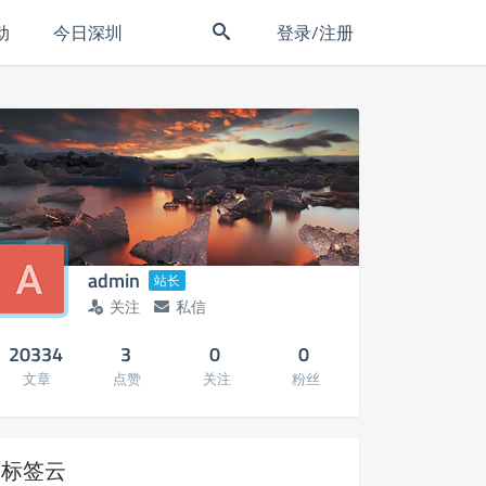
动
今日深圳
登录/注册
admin
站长
关注
私信
20334
3
0
0
文章
点赞
关注
粉丝
标签云