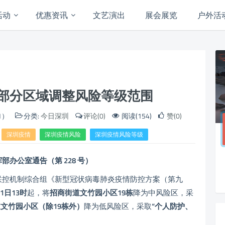
活动
优惠资讯
文艺演出
展会展览
户外活
部分区域调整风险等级范围
1）
分类:
今日深圳
评论(0)
阅读(154)
赞(0)
深圳疫情
深圳疫情风险
深圳疫情风险等级
挥部办公室通告
（第 228 号）
控机制综合组《新型冠状病毒肺炎疫情防控方案（第九
31日13时
起，将
招商街道文竹园小区19栋
降为中风险区，采
文竹园小区（除19栋外）
降为低风险区，采取
“个人防护、