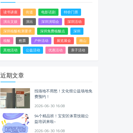
读书讲座
街道
电影话剧
特价门票
演出文娱
演出
深圳演唱会
深圳活动
深圳核酸检测要求
深圳免费核酸点
深圳
核酸
抢票
户外活动
展览展会
南山
其他活动
公益活动
优惠活动
亲子活动
近期文章
找场地不用愁！文化馆公益场地免
费预约！
2026-06-30 16:08
94个精品班！宝安区体育技能公
益培训来啦~
2026-06-30 16:08