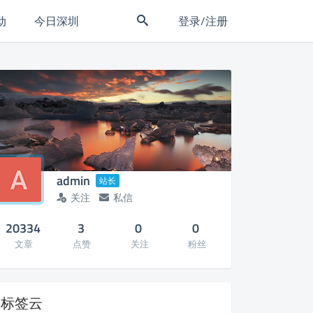
动
今日深圳
登录/注册
admin
站长
关注
私信
20334
3
0
0
文章
点赞
关注
粉丝
标签云