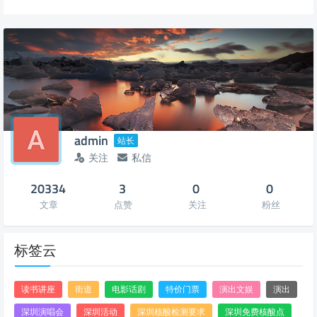
admin
站长
关注
私信
20334
3
0
0
文章
点赞
关注
粉丝
标签云
读书讲座
街道
电影话剧
特价门票
演出文娱
演出
深圳演唱会
深圳活动
深圳核酸检测要求
深圳免费核酸点