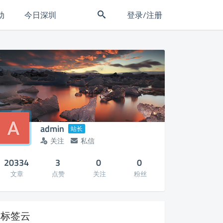
动
今日深圳
登录/注册
admin
站长
关注
私信
20334
3
0
0
文章
点赞
关注
粉丝
标签云