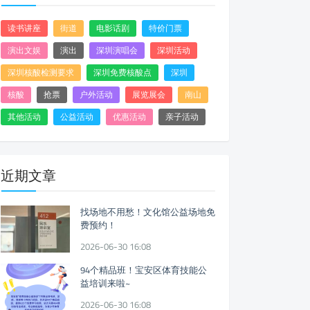
读书讲座
街道
电影话剧
特价门票
演出文娱
演出
深圳演唱会
深圳活动
深圳核酸检测要求
深圳免费核酸点
深圳
核酸
抢票
户外活动
展览展会
南山
其他活动
公益活动
优惠活动
亲子活动
近期文章
找场地不用愁！文化馆公益场地免
费预约！
2026-06-30 16:08
94个精品班！宝安区体育技能公
益培训来啦~
2026-06-30 16:08