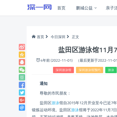
首页
鹏城公益
亲子
首页
今日深圳
正文
盐田区游泳馆11月
4年前 (2022-11-01)
（最后更新于2022-11-0
深圳游泳馆
深圳游泳馆预约
游泳
通知
尊敬的市民朋友：
盐田区
游泳
馆自2015年12月开业至今已
锻炼运动环境。盐田区
游泳
馆将于2022年11月
箱、石英砂过滤罐、臭氧系统、泳池垫层、水处