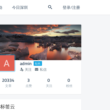
动
今日深圳
登录/注册
admin
站长
关注
私信
20334
3
0
0
文章
点赞
关注
粉丝
标签云