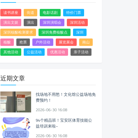
读书讲座
街道
电影话剧
特价门票
演出文娱
演出
深圳演唱会
深圳活动
深圳核酸检测要求
深圳免费核酸点
深圳
核酸
抢票
户外活动
展览展会
南山
其他活动
公益活动
优惠活动
亲子活动
近期文章
找场地不用愁！文化馆公益场地免
费预约！
2026-06-30 16:08
94个精品班！宝安区体育技能公
益培训来啦~
2026-06-30 16:08