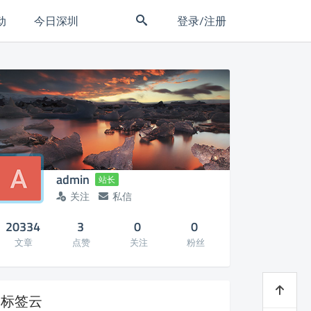
动
今日深圳
登录/注册
admin
站长
关注
私信
20334
3
0
0
文章
点赞
关注
粉丝
标签云