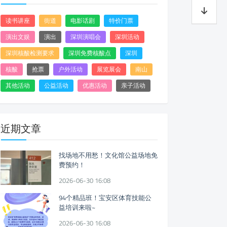
读书讲座
街道
电影话剧
特价门票
演出文娱
演出
深圳演唱会
深圳活动
深圳核酸检测要求
深圳免费核酸点
深圳
核酸
抢票
户外活动
展览展会
南山
其他活动
公益活动
优惠活动
亲子活动
近期文章
找场地不用愁！文化馆公益场地免
费预约！
2026-06-30 16:08
94个精品班！宝安区体育技能公
益培训来啦~
2026-06-30 16:08