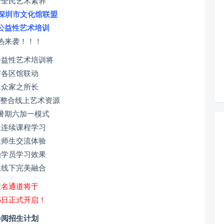
升全民艺术素养
年深圳市文化馆联盟
公益性艺术培训
热来袭！！！
公益性艺术培训将
与各区馆联动
集众家之所长
”整合线上艺术资源
暑期六加一模式
天连续课程学习
天师生交流体验
强学员学习效果
上线下完美融合
报名通道将于
5日正式开启！
参阅招生计划