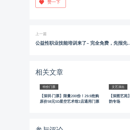
赞一下
上一篇
公益性职业技能培训来了~ 完全免费
相关文章
特价门票
文艺演出
【深圳·门票】限量200份！29.9抢购
【深图艺苑
原价58元5D星空艺术馆2店通用门票
韵专场
参与评论