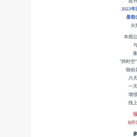
提
2022
暑期
火
本期
“跨时空
独创
六
一
增
线
8月