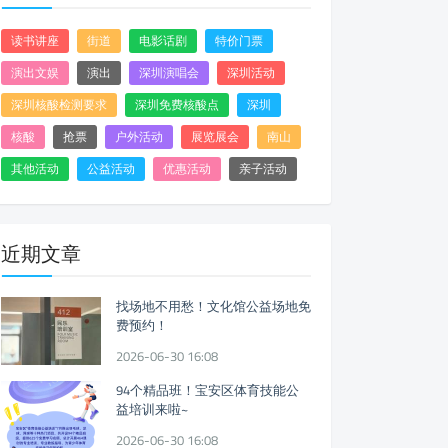
读书讲座
街道
电影话剧
特价门票
演出文娱
演出
深圳演唱会
深圳活动
深圳核酸检测要求
深圳免费核酸点
深圳
核酸
抢票
户外活动
展览展会
南山
其他活动
公益活动
优惠活动
亲子活动
近期文章
找场地不用愁！文化馆公益场地免
费预约！
2026-06-30 16:08
94个精品班！宝安区体育技能公
益培训来啦~
2026-06-30 16:08