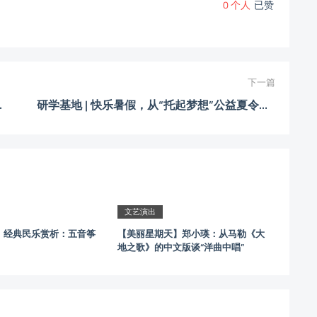
0
个人
已赞
下一篇
，先报先得！
研学基地 | 快乐暑假，从“托起梦想”公益夏令营开始，周四报名！
文艺演出
】经典民乐赏析：五音筝
【美丽星期天】郑小瑛：从马勒《大
地之歌》的中文版谈“洋曲中唱”