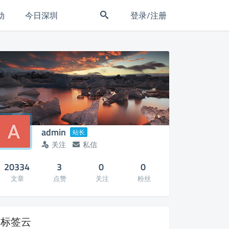
动
今日深圳
登录/注册
admin
站长
关注
私信
20334
3
0
0
文章
点赞
关注
粉丝
标签云