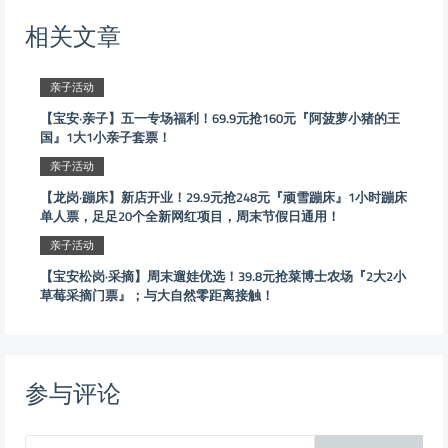
相关文章
亲子活动
【宝安·亲子】五一专场福利！69.9元抢160元『阿菠萝小猪的王
国』1大1小亲子套票！
亲子活动
【龙岗·蹦床】新店开业！29.9元抢248元『顽雪蹦床』1小时蹦床
单人票，足足20个全新网红项目，周末节假日通用！
亲子活动
【宝安松岗·采摘】周末遛娃优选！39.8元抢菜博士农场『2大2小
草莓采摘门票』；与大自然零距离接触！
参与评论