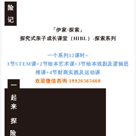
险
记
「伊家·探索」
探究式亲子成长课堂（HIBL）-探索系列
一个系列12课时
=
3节STEM课+2节绘本艺术课+3节绘本戏剧及逻辑思
维课+4节财商实践及运动课
欢迎微信咨询 19926565668
一
起
来
探
险