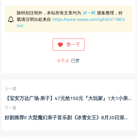
除特别注明外，本站所有文章均为
深一网
搜集整理，转
载请注明出处来自
https://www.seeew.com/qzhd/47186.h
tml
赞一下
0
个人
已赞
上一篇
【宝安万达广场·亲子】47元抢150元『大玩家』1大1小亲子套票；打卡万达旗下品牌遛娃圣地！
下一篇
好剧推荐II 大型魔幻亲子音乐剧《冰雪女王》8月20日深圳戏院精彩上演！活动网85折优惠福利！