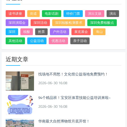
读书讲座
街道
电影话剧
特价门票
演出文娱
演出
深圳演唱会
深圳活动
深圳核酸检测要求
深圳免费核酸点
深圳
核酸
抢票
户外活动
展览展会
南山
其他活动
公益活动
优惠活动
亲子活动
近期文章
找场地不用愁！文化馆公益场地免费预约！
2026-06-30 16:08
94个精品班！宝安区体育技能公益培训来啦~
2026-06-30 16:08
华南最大自然博物馆月底开馆！