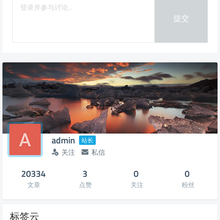
提交
admin
站长
关注
私信
20334
3
0
0
文章
点赞
关注
粉丝
标签云