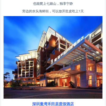
也能爬上七娘山，独享宁静
旁边的水头海鲜街，可以放开肚皮吃上1天
深圳曼湾禾田居度假酒店