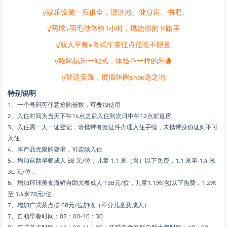
√娱乐设施一应俱全，游泳池、健身房、书吧..
√网球+羽毛球体验1小时，燃烧你的卡路里
√双人早餐+粤式午茶任点任吃不限量
√吃喝玩乐一站式，体验不一样的乐趣
√舒适安逸，度假休闲shou选之地
特别说明
1、一个号码可任意抢购份数，可叠加使用
2、入住时间为当天下午14点之后入住到次日中午12点前退房
3、入住需一人一证登记，请携带有效证件办理入住手续，未携带身份证则不可
入住
4、本产品无限购要求，可连续入住
5、增加自助早餐成人 58 元/位，儿童 1.1 米（含）以下免费，1.1 米至 1.4 米
30 元/位；
6、增加环球美食海鲜自助大餐成人 138元/位，儿童1.1米(含)以下免费，1.2米
至 1.4米78元/位
7、增加广式茶点按 68元/位加收（不分儿童及成人）
7、自助早餐时间：07：00-10：30