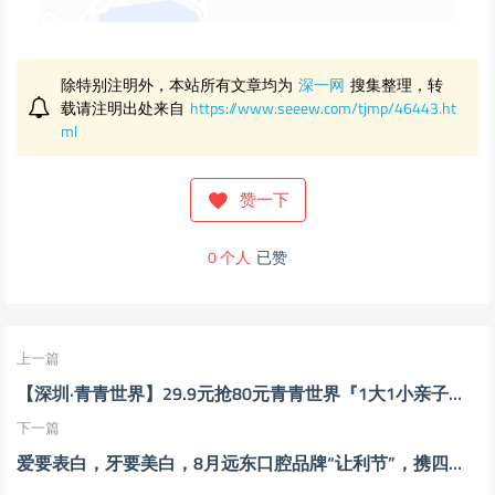
除特别注明外，本站所有文章均为
深一网
搜集整理，转
载请注明出处来自
https://www.seeew.com/tjmp/46443.ht
ml
赞一下
0
个人
已赞
上一篇
【深圳·青青世界】29.9元抢80元青青世界『1大1小亲子票』；带上家人与有趣的夏日森林来个约会~
下一篇
爱要表白，牙要美白，8月远东口腔品牌“让利节”，携四重好礼来咯~