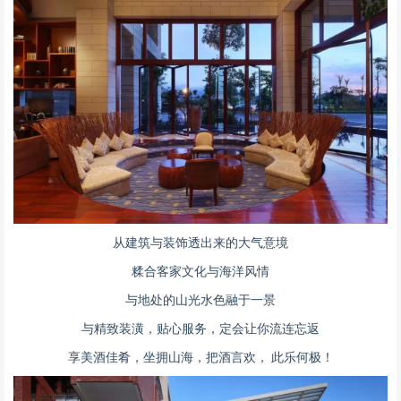
从建筑与装饰透出来的大气意境
糅合客家文化与海洋风情
与地处的山光水色融于一景
与精致装潢，贴心服务，定会让你流连忘返
享美酒佳肴，坐拥山海，把酒言欢， 此乐何极！