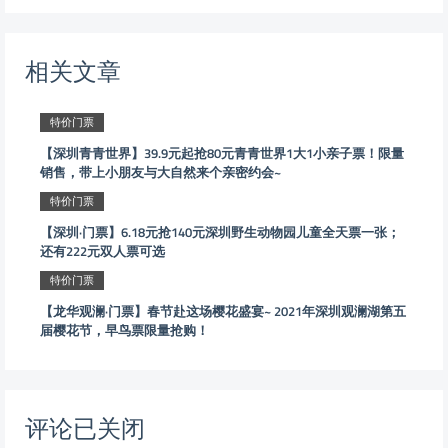
相关文章
特价门票
【深圳青青世界】39.9元起抢80元青青世界1大1小亲子票！限量
销售，带上小朋友与大自然来个亲密约会~
特价门票
【深圳·门票】6.18元抢140元深圳野生动物园儿童全天票一张；
还有222元双人票可选
特价门票
【龙华观澜·门票】春节赴这场樱花盛宴~ 2021年深圳观澜湖第五
届樱花节，早鸟票限量抢购！
评论已关闭