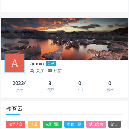
admin
站长
关注
私信
20334
3
0
0
文章
点赞
关注
粉丝
标签云
读书讲座
街道
电影话剧
特价门票
演出文娱
演出