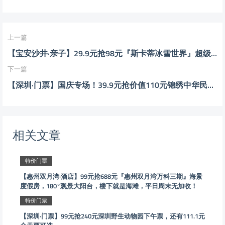
上一篇
【宝安沙井·亲子】29.9元抢98元『斯卡蒂冰雪世界』超级早鸟单人票，超大场馆让你自在溜冰
下一篇
【深圳·门票】国庆专场！39.9元抢价值110元锦绣中华民俗村儿童全天票（10.1-10.7），还有成人票和夜场票可选！
相关文章
特价门票
【惠州双月湾·酒店】99元抢688元『惠州双月湾万科三期』海景
度假房，180°观景大阳台，楼下就是海滩，平日周末无加收！
特价门票
【深圳·门票】99元抢240元深圳野生动物园下午票，还有111.1元