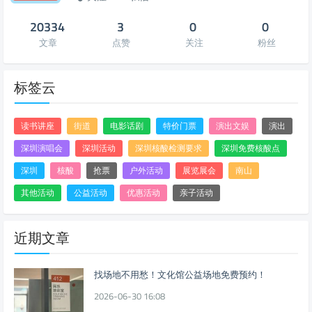
20334
3
0
0
文章
点赞
关注
粉丝
标签云
读书讲座
街道
电影话剧
特价门票
演出文娱
演出
深圳演唱会
深圳活动
深圳核酸检测要求
深圳免费核酸点
深圳
核酸
抢票
户外活动
展览展会
南山
其他活动
公益活动
优惠活动
亲子活动
近期文章
找场地不用愁！文化馆公益场地免费预约！
2026-06-30 16:08