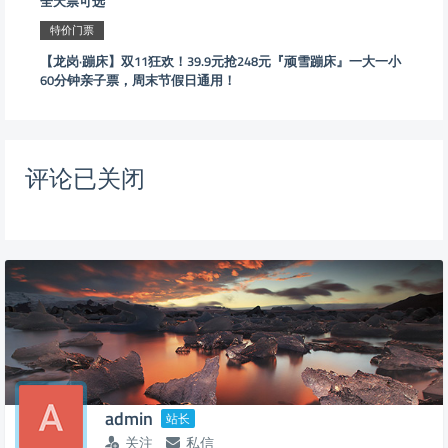
全天票可选
特价门票
【龙岗·蹦床】双11狂欢！39.9元抢248元『顽雪蹦床』一大一小
60分钟亲子票，周末节假日通用！
评论已关闭
admin
站长
关注
私信