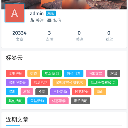
admin
站长
关注
私信
20334
3
0
0
文章
点赞
关注
粉丝
标签云
读书讲座
街道
电影话剧
特价门票
演出文娱
演出
深圳演唱会
深圳活动
深圳核酸检测要求
深圳免费核酸点
深圳
核酸
抢票
户外活动
展览展会
南山
其他活动
公益活动
优惠活动
亲子活动
近期文章