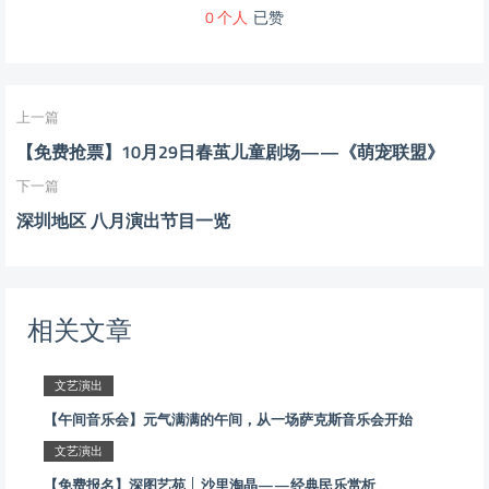
0
个人
已赞
上一篇
【免费抢票】10月29日春茧儿童剧场——《萌宠联盟》
下一篇
深圳地区 八月演出节目一览
相关文章
文艺演出
【午间音乐会】元气满满的午间，从一场萨克斯音乐会开始
文艺演出
【免费报名】深图艺苑 │ 沙里淘晶——经典民乐赏析