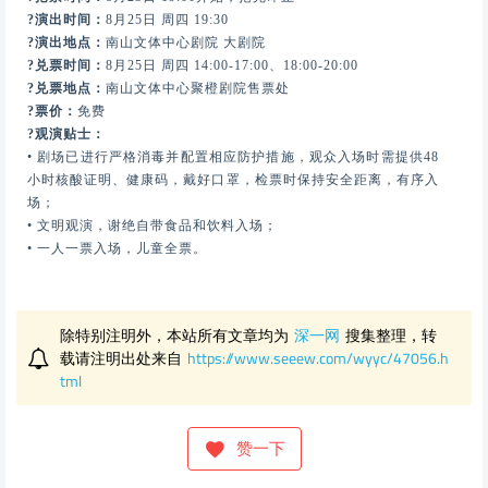
?演出时间：
8月25日 周四 19:30
?演出地点：
南山文体中心剧院 大剧院
?兑票时间：
8月25日 周四 14:00-17:00、18:00-20:00
?兑票地点：
南山文体中心聚橙剧院售票处
?票价：
免费
?观演贴士：
• 剧场已进行严格消毒并配置相应防护措施，观众入场时需提供48
小时核酸证明、健康码，戴好口罩，检票时保持安全距离，有序入
场；
• 文明观演，谢绝自带食品和饮料入场；
• 一人一票入场，儿童全票。
除特别注明外，本站所有文章均为
深一网
搜集整理，转
载请注明出处来自
https://www.seeew.com/wyyc/47056.h
tml
赞一下