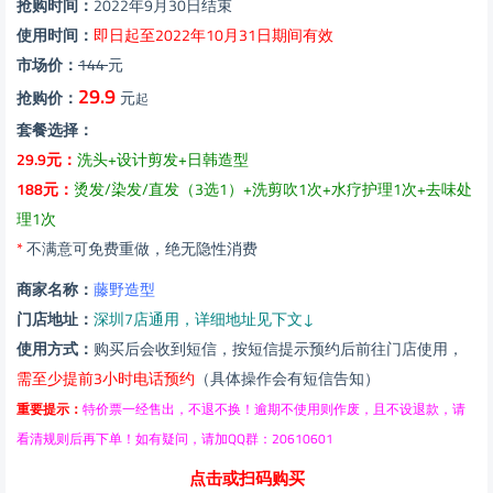
抢购时间：
2022年9月30日结束
使用时间：
即日起至2022年10月31日期间有效
市场价：
144
元
29.9
抢购价：
元
起
套餐选择：
29.9元：
洗头+设计剪发+日韩造型
188元：
烫发/染发/直发（3选1）+洗剪吹1次+水疗护理1次+去味处
理1次
*
不满意可免费重做，绝无隐性消费
商家名称：
藤野造型
门店地址：
深圳7店通用，详细地址见下文↓
使用方式：
购买后会收到短信，按短信提示预约后前往门店使用，
需至少提前3小时电话预约
（具体操作会有短信告知）
重要提示：
特价票一经售出，不退不换！逾期不使用则作废，且不设退款，请
看清规则后再下单！如有疑问，请加QQ群：20610601
点击或扫码购买