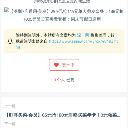
用积极开心的态度去更好地生活！
除特别注明外，本站所有文章均为
深一网
搜集整理，转
载请注明出处来自
https://www.seeew.com/yhzx/46493.ht
ml
赞一下
0
个人
已赞
上一篇
【叮咚买菜·会员】65元抢180元叮咚买菜年卡！0元领菜、优惠券礼包、免配送费、绿卡专享价等多项会员权益！
下一篇