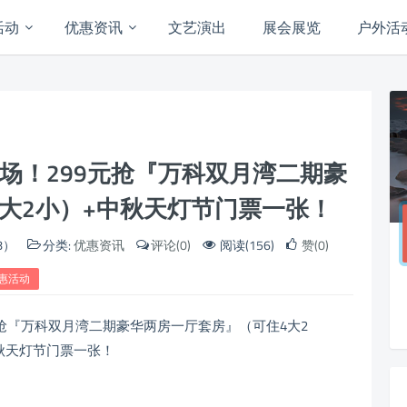
活动
优惠资讯
文艺演出
展会展览
户外活
场！299元抢『万科双月湾二期豪
大2小）+中秋天灯节门票一张！
8）
分类:
优惠资讯
评论(0)
阅读(156)
赞(0)
惠活动