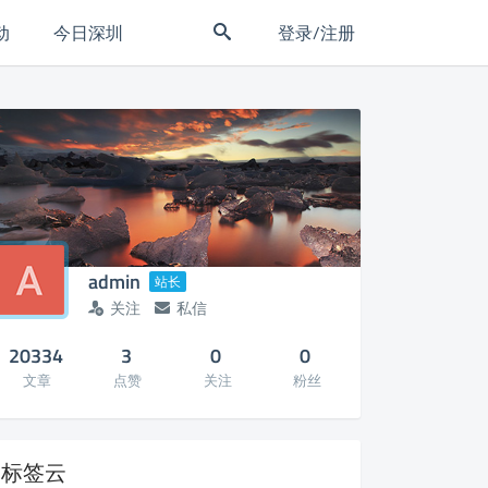
动
今日深圳
登录/注册
admin
站长
关注
私信
20334
3
0
0
文章
点赞
关注
粉丝
标签云