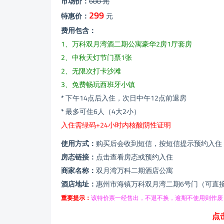
市场价：
688 元
299
特惠价：
元
费用包含：
1、万科双月湾酒二期公寓豪华2房1厅套房
2、中秋天灯节门票1张
2、无限次打卡沙滩
3、免费畅玩西班牙小镇
*
下午14点后入住，次日中午12点前退房
*
最多可住6人（4大2小）
入住需绿码+24小时内核酸阴性证明
使用方式：
购买后会收到短信，按短信提示预约入住
房态链接：
点击查看房态或预约入住
商家名称：
双月湾万科二期酒店公寓
酒店地址：
惠州市海镇万科双月湾二期6号门（可直
重要提示：
该特价票一经售出，不退不换，逾期不使用则作废
点