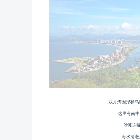
双月湾因形状鸟
这里有南中
沙滩连绵
海水清澈