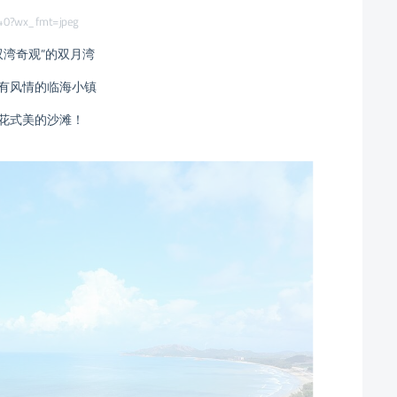
双湾奇观”的双月湾
有风情的临海小镇
花式美的沙滩！