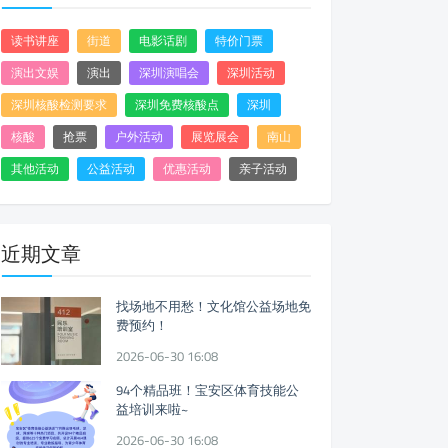
读书讲座
街道
电影话剧
特价门票
演出文娱
演出
深圳演唱会
深圳活动
深圳核酸检测要求
深圳免费核酸点
深圳
核酸
抢票
户外活动
展览展会
南山
其他活动
公益活动
优惠活动
亲子活动
近期文章
找场地不用愁！文化馆公益场地免
费预约！
2026-06-30 16:08
94个精品班！宝安区体育技能公
益培训来啦~
2026-06-30 16:08