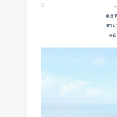
坐拥“
拥有别
海景