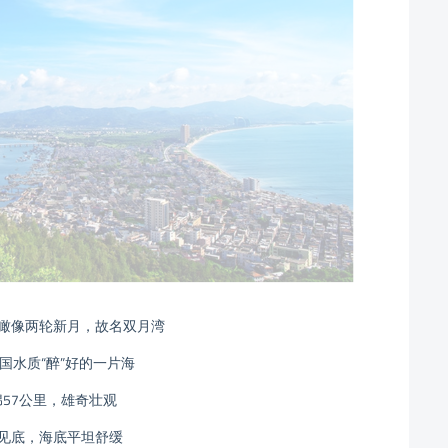
瞰像两轮新月，故名双月湾
国水质“醉”好的一片海
57公里，雄奇壮观
见底，海底平坦舒缓