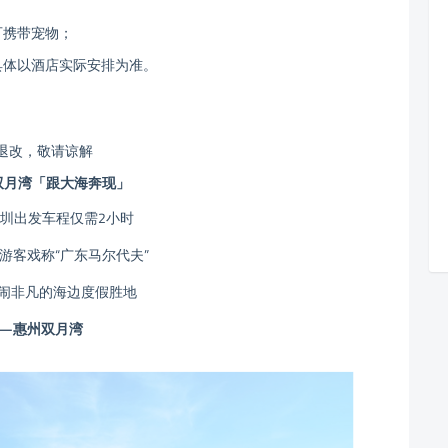
可携带宠物；
具体以酒店实际安排为准。
退改，敬请谅解
双月湾「跟大海奔现」
圳出发车程仅需2小时
游客戏称“广东马尔代夫”
闹非凡的海边度假胜地
—惠州双月湾