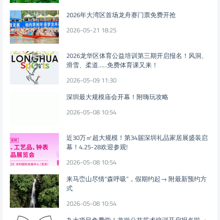
2026年大湾区首场龙舟赛门票免费开抢
2026-05-21 18:25
2026龙华区体育公益培训第三期开启报名！风洞、
滑雪、柔道……免费体育课又来！
2026-05-09 11:30
深圳最大规模庙会开幕！附嗨玩攻略
2026-05-08 10:54
近30万㎡超大规模！第34届深圳礼品家居展盛装启
幕！4.25-28欢迎参观!
2026-05-08 10:54
来马峦山尽情“森呼吸”，假期约起→ 附最新预约方
式
2026-05-08 10:54
九大项目免费学！龙岗公益艺术培训开启报名啦→