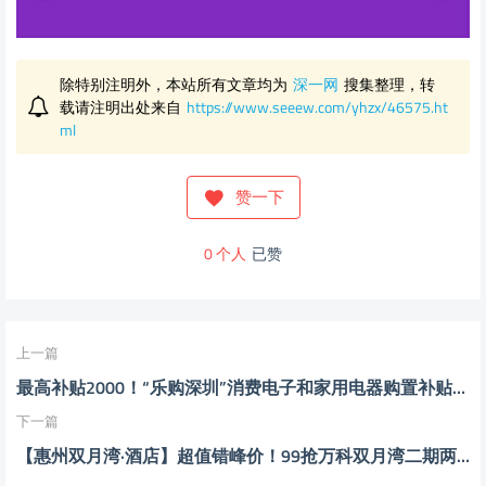
除特别注明外，本站所有文章均为
深一网
搜集整理，转
载请注明出处来自
https://www.seeew.com/yhzx/46575.ht
ml
赞一下
0
个人
已赞
上一篇
最高补贴2000！“乐购深圳”消费电子和家用电器购置补贴使用指引来了！
下一篇
【惠州双月湾·酒店】超值错峰价！99抢万科双月湾二期两房一厅套房，可住4大2小，下楼就是海