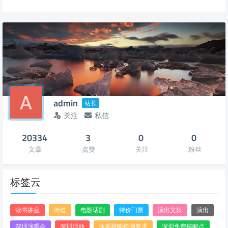
admin
站长
关注
私信
20334
3
0
0
文章
点赞
关注
粉丝
标签云
读书讲座
街道
电影话剧
特价门票
演出文娱
演出
深圳演唱会
深圳活动
深圳核酸检测要求
深圳免费核酸点