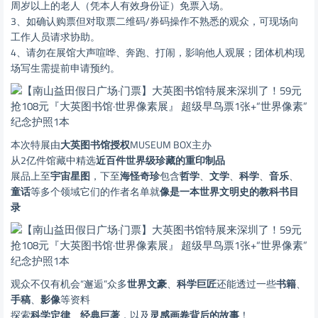
周岁以上的老人（凭本人有效身份证）免票入场。
3、如确认购票但对取票二维码/券码操作不熟悉的观众，可现场向
工作人员请求协助。
4、请勿在展馆大声喧哗、奔跑、打闹，影响他人观展；团体机构现
场写生需提前申请预约。
本次特展
由
大英图书馆授权
MUSEUM BOX主办
从2亿件馆藏中精选
近百件世界级珍藏的重印制品
展品上至
宇宙星图
，下至
海怪奇珍
包含
哲学
、
文学
、
科学
、
音乐
、
童话
等多个领域
它们的作者名单就
像是一本世界文明史的教科书目
录
观众不仅有机会“邂逅”众多
世界文豪
、
科学
巨匠
还能透过一些
书籍
、
手稿
、
影像
等资料
探索
科学定律
、
经典巨著
，以及
灵感画卷背后的故事
！