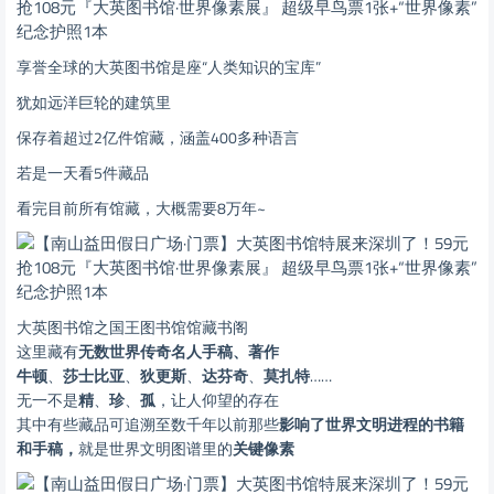
享誉全球的大英图书馆是座“人类知识的宝库”
犹如远洋巨轮的建筑里
保存着超过2亿件馆藏，涵盖400多种语言
若是一天看5件藏品
看完目前所有馆藏，大概需要8万年~
大英图书馆之国王图书馆馆藏书阁
这里藏有
无数世界传奇名人
手稿、著作
牛顿
、
莎士比亚
、
狄更斯
、
达芬奇
、
莫扎特
……
无一不是
精
、
珍
、
孤
，让人仰望的存在
其中有些藏品可追溯至数千年以前
那些
影响了世界文明进程的书籍
和手稿，
就是世界文明图谱里的
关键像素