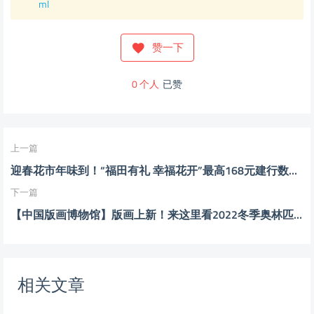
ml
赞一下
0
个人
已赞
上一篇
迎春花市年味到！“福田有礼 幸福花开”最高168元建行数字人民币红包邀您来领！
下一篇
【中国版画博物馆】版画上新！来这里看2022冬季奥林匹克运动会主题国际版画
相关文章