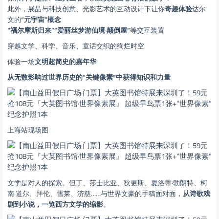
此外，展品与科技创意、光影艺术的互动设计下
让你
奇趣体验
达尔
文的
“元宇宙
”概念
“福尔摩斯归来”
“爱丽丝梦游仙境·颠倒屋”
等交互装置
穿越文学、科学、音乐、童话交织的绚烂时空
体验一场
文明超简史的嘉年华
从无数影响过世界历史的“关键像素”中
获得知识和力量
上海站现场图
文学是对人的探索。但丁、莎士比亚、狄更斯、夏洛蒂·勃朗特、柯
南·道尔、拜伦、雪莱、济慈……与世界文豪的手稿面对面，
从诗歌戏
剧到小说，一览西方文学的缩影
。