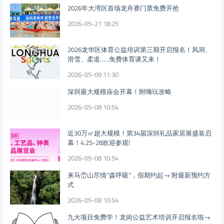
2026年大湾区首场龙舟赛门票免费开抢
2026-05-21 18:25
2026龙华区体育公益培训第三期开启报名！风洞、
滑雪、柔道……免费体育课又来！
2026-05-09 11:30
深圳最大规模庙会开幕！附嗨玩攻略
2026-05-08 10:54
近30万㎡超大规模！第34届深圳礼品家居展盛装启
幕！4.25-28欢迎参观!
2026-05-08 10:54
来马峦山尽情“森呼吸”，假期约起→ 附最新预约方
式
2026-05-08 10:54
九大项目免费学！龙岗公益艺术培训开启报名啦→