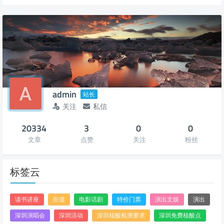
admin
站长
关注
私信
20334
3
0
0
文章
点赞
关注
粉丝
标签云
读书讲座
街道
电影话剧
特价门票
演出文娱
演出
深圳演唱会
深圳活动
深圳核酸检测要求
深圳免费核酸点