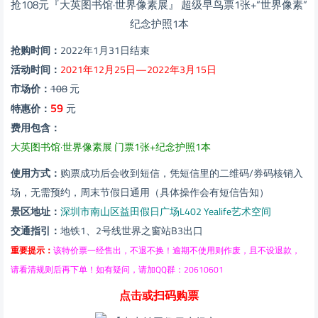
抢购时间：
2022年1月31日结束
活动时间：
2021年12月25日—2022年3月15日
市场价：
108
元
59
特惠价：
元
费用包含：
大英图书馆·世界像素展 门票1张+纪念护照1本
使用方式：
购票成功后会收到短信，凭短信里的二维码/券码核销入
场，无需预约，周末节假日通用（具体操作会有短信告知）
景区地址：
深圳市南山区益田假日广场L402 Yealife艺术空间
交通指引：
地铁1、2号线世界之窗站B3出口
重要提示：
该特价票一经售出，不退不换！逾期不使用则作废，且不设退款，
请看清规则后再下单！如有疑问，请加QQ群：20610601
点击或扫码购票