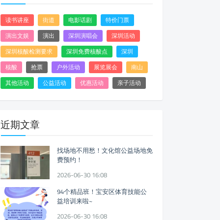
读书讲座
街道
电影话剧
特价门票
演出文娱
演出
深圳演唱会
深圳活动
深圳核酸检测要求
深圳免费核酸点
深圳
核酸
抢票
户外活动
展览展会
南山
其他活动
公益活动
优惠活动
亲子活动
近期文章
找场地不用愁！文化馆公益场地免
费预约！
2026-06-30 16:08
94个精品班！宝安区体育技能公
益培训来啦~
2026-06-30 16:08