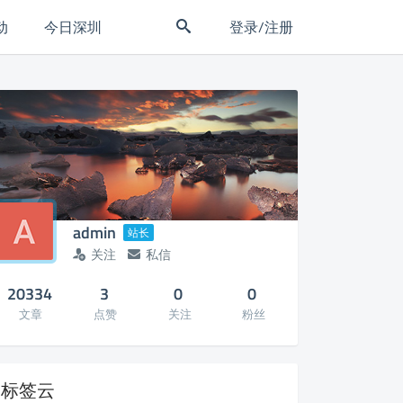
动
今日深圳
登录/注册
admin
站长
关注
私信
20334
3
0
0
文章
点赞
关注
粉丝
标签云