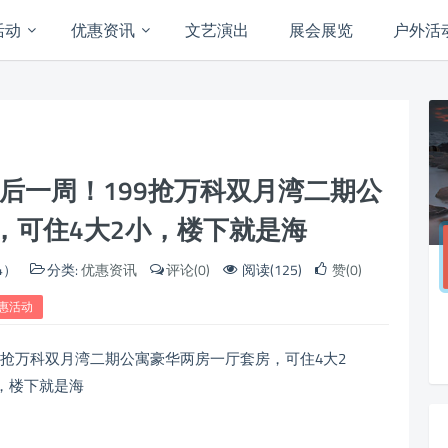
活动
优惠资讯
文艺演出
展会展览
户外活
后一周！199抢万科双月湾二期公
，可住4大2小，楼下就是海
4）
分类:
优惠资讯
评论(0)
阅读(125)
赞(0)
惠活动