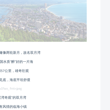
瞰像两轮新月，故名双月湾
国水质“醉”好的一片海
57公里，雄奇壮观
见底，海底平坦舒缓
双湾奇观”的双月湾
有风情的临海小镇