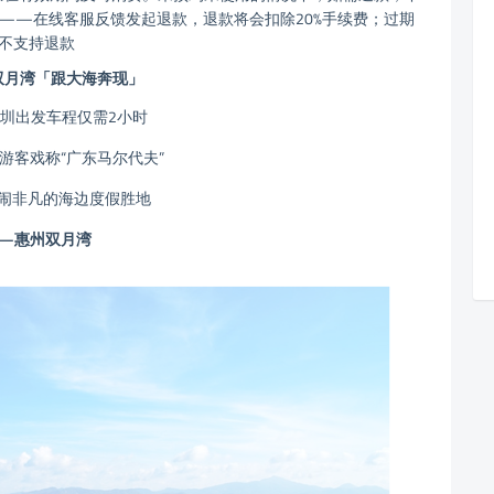
——在线客服反馈发起退款，退款将会扣除20%手续费；过期
，不支持退款
双月湾「跟大海奔现」
圳出发车程仅需2小时
游客戏称“广东马尔代夫”
闹非凡的海边度假胜地
—惠州双月湾