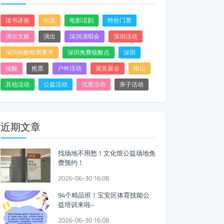
读书讲座
街道
电影话剧
特价门票
演出文娱
演出
深圳演唱会
深圳活动
深圳核酸检测要求
深圳免费核酸点
深圳
核酸
抢票
户外活动
展览展会
南山
其他活动
公益活动
优惠活动
亲子活动
近期文章
找场地不用愁！文化馆公益场地免
费预约！
2026-06-30 16:08
94个精品班！宝安区体育技能公
益培训来啦~
2026-06-30 16:08