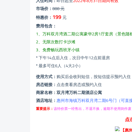
入住时间：
即日起至
2022年8月31日期间有效
市场价：
888 元
199
特惠价：
元
费用包含：
1、万科双月湾酒二期公寓豪华2房1厅套房（景色随
2、无限次数打卡沙滩
3、免费畅玩西班牙小镇
*
下午14点后入住，次日中午12点前退房
*
最多可住6人（4大2小）
使用方式：
购买后会收到短信，按短信提示预约入住
房态链接：
点击查看房态或预约入住
商家名称：双月湾万科二期酒店公寓
酒店地址：
惠州市海镇万科双月湾二期6号门（可直
重要提示：
该特价票一经售出，不退不换，逾期不使用则作废
点