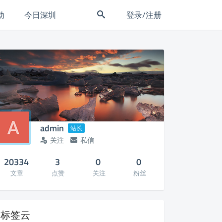
动
今日深圳
登录/注册
admin
站长
关注
私信
20334
3
0
0
文章
点赞
关注
粉丝
标签云