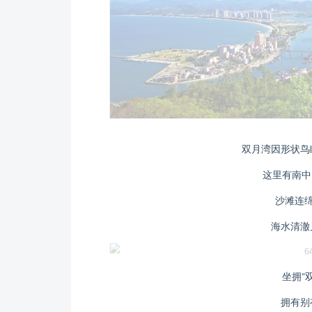
双月湾因形状鸟
这里有南中
沙滩连绵
海水清澈
坐拥“
拥有别